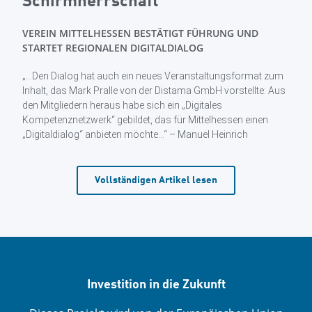
Schirmherrschaft
VEREIN MITTELHESSEN BESTÄTIGT FÜHRUNG UND
STARTET REGIONALEN DIGITALDIALOG
„…Den Dialog hat auch ein neues Veranstaltungsformat zum
Inhalt, das Mark Pralle von der Distama GmbH vorstellte: Aus
den Mitgliedern heraus habe sich ein „Digitales
Kompetenznetzwerk“ gebildet, das für Mittelhessen einen
„Digitaldialog“ anbieten möchte…“ – Manuel Heinrich
Vollständigen Artikel lesen
Investition in die Zukunft