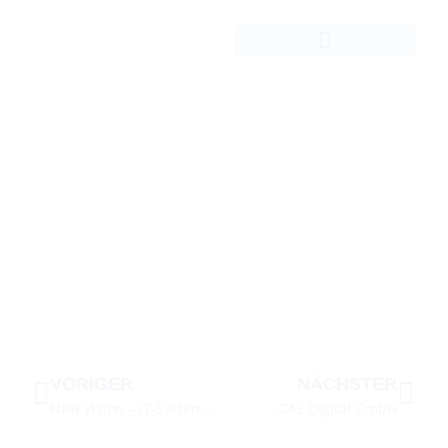
UNSERE PARTNERUNTERNEHMEN
Oft sind Digitalisierungsprojekte allerdings sehr
komplex, als dass ein Partner sie allein abwickeln
könnte. Somit fördert die Digitalisierung das
Entstehen von Kompetenznetzwerken. Besonders für
mittelständische Unternehmen stellt sich die
Digitalisierung als Chance dar.
VORIGER
NÄCHSTER
New Vision – IT-Systemhaus
GAL Digital GmbH